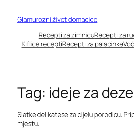
Skip
to
Glamurozni život domaćice
content
Recepti za zimnicu
Recepti za r
Kiflice recepti
Recepti za palacinke
Voć
Tag:
ideje za deze
Slatke delikatese za cijelu porodicu. Pr
mjestu.