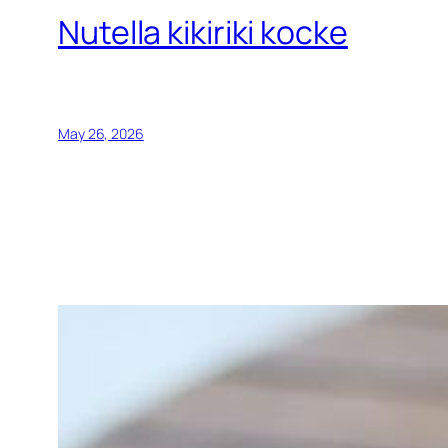
Nutella kikiriki kocke
May 26, 2026