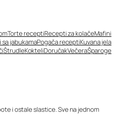
nom
Torte recepti
Recepti za kolače
Mafini
i sa jabukama
Pogača recepti
Kuvana jela
či
Štrudle
Kokteli
Doručak
Večera
Šparoge
pote i ostale slastice. Sve na jednom