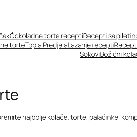
učak
Čokoladne torte recepti
Recepti sa pileti
ne torte
Topla Predjela
Lazanje recepti
Recept
Sokovi
Božićni kola
rte
ipremite najbolje kolače, torte, palačinke, kom