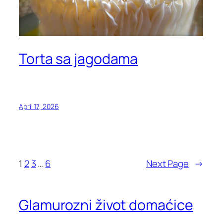
Torta sa jagodama
April 17, 2026
1
2
3
…
6
Next Page
→
Glamurozni život domaćice