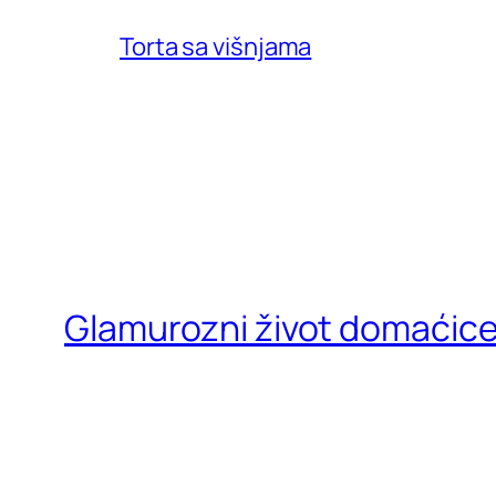
Torta sa višnjama
Glamurozni život domaćic