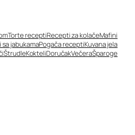
nom
Torte recepti
Recepti za kolače
Mafini
i sa jabukama
Pogača recepti
Kuvana jela
či
Štrudle
Kokteli
Doručak
Večera
Šparoge