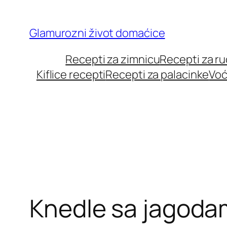
Skip
to
Glamurozni život domaćice
content
Recepti za zimnicu
Recepti za r
Kiflice recepti
Recepti za palacinke
Voć
Knedle sa jagod