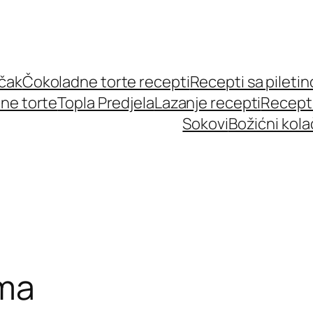
učak
Čokoladne torte recepti
Recepti sa pileti
ne torte
Topla Predjela
Lazanje recepti
Recept
Sokovi
Božićni kola
ama