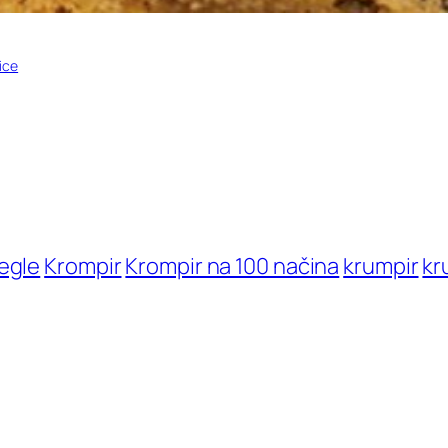
ice
egle
Krompir
Krompir na 100 načina
krumpir
kr