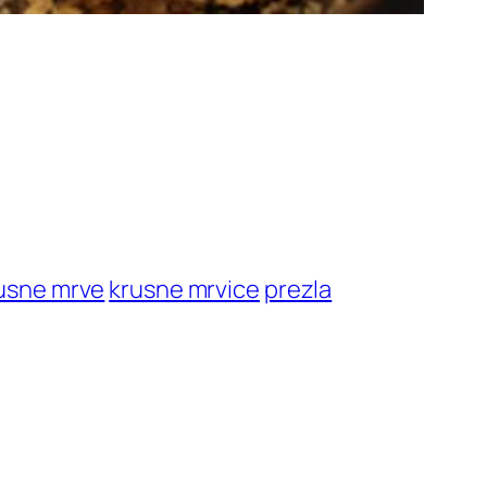
usne mrve
krusne mrvice
prezla