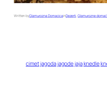
Written by
Glamurozna Domacica
in
Dezerti
, 
Glamurozne domać
cimet
jagoda
jagode
jaja
knedle
kn