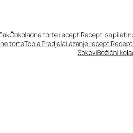
učak
Čokoladne torte recepti
Recepti sa pileti
ne torte
Topla Predjela
Lazanje recepti
Recept
Sokovi
Božićni kola