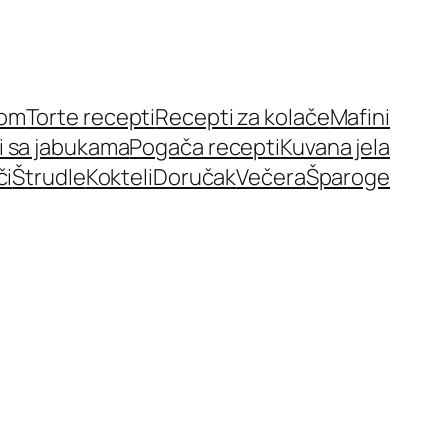
nom
Torte recepti
Recepti za kolače
Mafini
i sa jabukama
Pogača recepti
Kuvana jela
či
Štrudle
Kokteli
Doručak
Večera
Šparoge