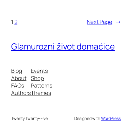
1
2
Next Page
→
Glamurozni život domaćice
Blog
Events
About
Shop
FAQs
Patterns
Authors
Themes
Twenty Twenty-Five
Designed with
WordPress