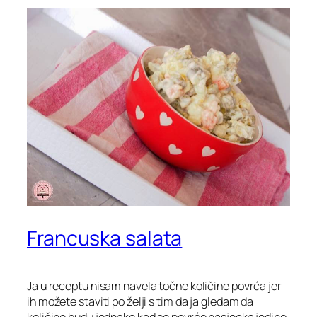
Francuska salata
Ja u receptu nisam navela točne količine povrća jer
ih možete staviti po želji s tim da ja gledam da
količine budu jednake kad se povrće nasjecka jedino