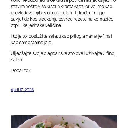
stavim nešto više kiselih krastavaca jer volimo kad
prevladava njihov okus u salati. Također, moj je
savjet da kod sjeckanja povrće režete na komadiće
otprilike jednake veličine.
I to je to, poslužite salatu kao prilog a nama je fina i
kao samostalno jelo!
Uljepšajte svoje blagdanske stolove i uživajte u finoj
salati!
Dobar tek!
April 17, 2026