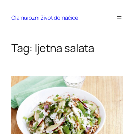
Skip
to
Glamurozni život domaćice
content
Tag:
ljetna salata