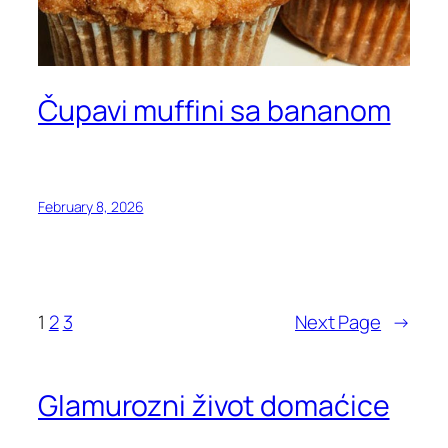
Čupavi muffini sa bananom
February 8, 2026
1
2
3
Next Page
→
Glamurozni život domaćice