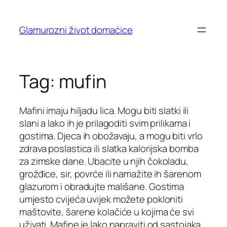
Skip
to
Glamurozni život domaćice
content
Tag:
mufin
Mafini imaju hiljadu lica. Mogu biti slatki ili
slani a lako ih je prilagoditi svim prilikama i
gostima. Djeca ih obožavaju, a mogu biti vrlo
zdrava poslastica ili slatka kalorijska bomba
za zimske dane. Ubacite u njih čokoladu,
grožđice, sir, povrće ili namažite ih šarenom
glazurom i obradujte mališane. Gostima
umjesto cvijeća uvijek možete pokloniti
maštovite, šarene kolačiće u kojima će svi
uživati. Mafine je lako napraviti od sastojaka