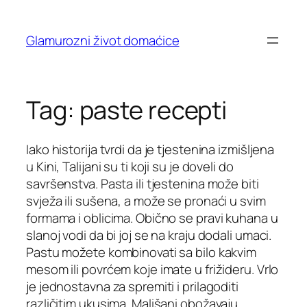
Skip
to
Glamurozni život domaćice
content
Tag:
paste recepti
Iako historija tvrdi da je tjestenina izmišljena
u Kini, Talijani su ti koji su je doveli do
savršenstva. Pasta ili tjestenina može biti
svježa ili sušena, a može se pronaći u svim
formama i oblicima. Obično se pravi kuhana u
slanoj vodi da bi joj se na kraju dodali umaci.
Pastu možete kombinovati sa bilo kakvim
mesom ili povrćem koje imate u frižideru. Vrlo
je jednostavna za spremiti i prilagoditi
različitim ukusima. Mališani obožavaju