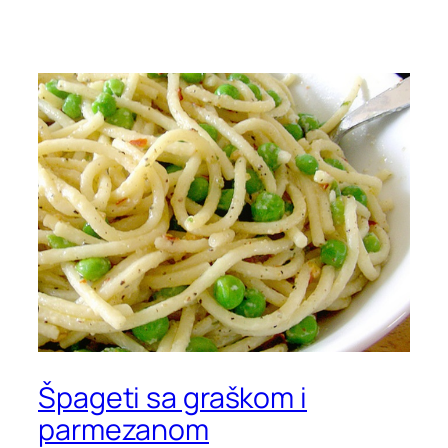
Špageti sa graškom i
parmezanom