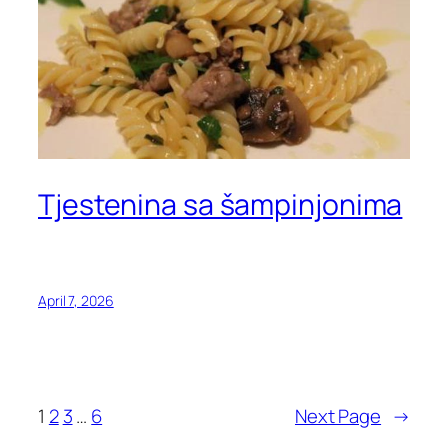
Tjestenina sa šampinjonima
April 7, 2026
1
2
3
…
6
Next Page
→