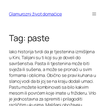
Skip
to
Glamurozni život domaćice
content
Tag:
paste
Iako historija tvrdi da je tjestenina izmišljena
u Kini, Talijani su ti koji su je doveli do
savršenstva. Pasta ili tjestenina može biti
svježa ili sušena, a može se pronaći u svim
formama i oblicima. Obično se pravi kuhana u
slanoj vodi da bi joj se na kraju dodali umaci.
Pastu možete kombinovati sa bilo kakvim
mesom ili povrćem koje imate u frižideru. Vrlo
je jednostavna za spremiti i prilagoditi
različitim ukusima. Mališani obožavaju