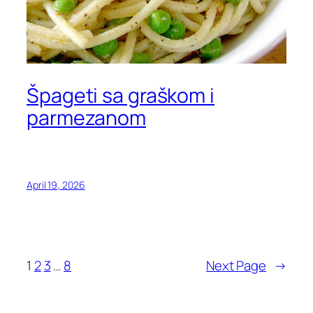
Špageti sa graškom i
parmezanom
April 19, 2026
1
2
3
…
8
Next Page
→