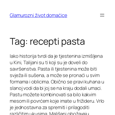
Skip
to
Glamurozni život domaćice
content
Tag:
recepti pasta
Iako historija tvrdi da je tjestenina izmišljena
u Kini, Talijani su ti koji su je doveli do
savršenstva. Pasta ili tjestenina može biti
svježa ili sušena, a može se pronaći u svim
formama i oblicima. Obično se pravi kuhana u
slanoj vodi da bi joj se na kraju dodali umaci.
Pastu možete kombinovati sa bilo kakvim
mesom ili povrćem koje imate u frižideru. Vrlo
je jednostavna za spremiti i prilagoditi
različitim ukusima. Mališani obožavaju