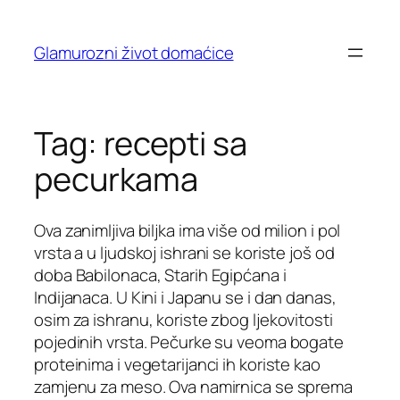
Skip
to
Glamurozni život domaćice
content
Tag:
recepti sa
pecurkama
Ova zanimljiva biljka ima više od milion i pol
vrsta a u ljudskoj ishrani se koriste još od
doba Babilonaca, Starih Egipćana i
Indijanaca. U Kini i Japanu se i dan danas,
osim za ishranu, koriste zbog ljekovitosti
pojedinih vrsta. Pečurke su veoma bogate
proteinima i vegetarijanci ih koriste kao
zamjenu za meso. Ova namirnica se sprema