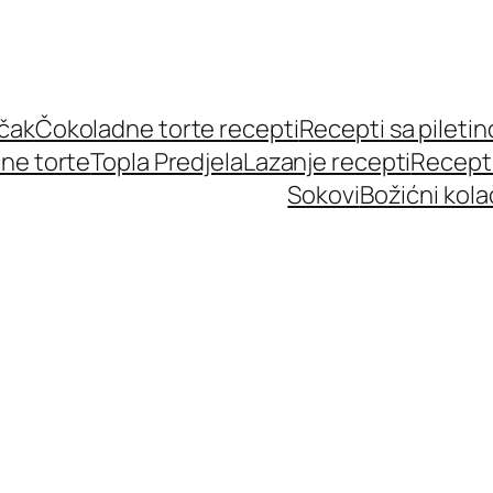
učak
Čokoladne torte recepti
Recepti sa pileti
ne torte
Topla Predjela
Lazanje recepti
Recept
Sokovi
Božićni kola