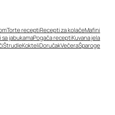
nom
Torte recepti
Recepti za kolače
Mafini
i sa jabukama
Pogača recepti
Kuvana jela
či
Štrudle
Kokteli
Doručak
Večera
Šparoge