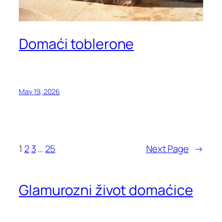
Domaći toblerone
May 19, 2026
1
2
3
…
25
Next Page
→
Glamurozni život domaćice