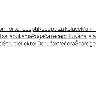
nom
Torte recepti
Recepti za kolače
Mafini
i sa jabukama
Pogača recepti
Kuvana jela
či
Štrudle
Kokteli
Doručak
Večera
Šparoge