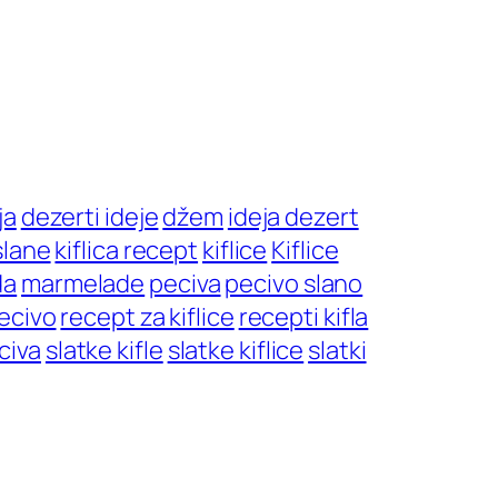
ja
dezerti ideje
džem
ideja dezert
 slane
kiflica recept
kiflice
Kiflice
da
marmelade
peciva
pecivo slano
ecivo
recept za kiflice
recepti kifla
civa
slatke kifle
slatke kiflice
slatki