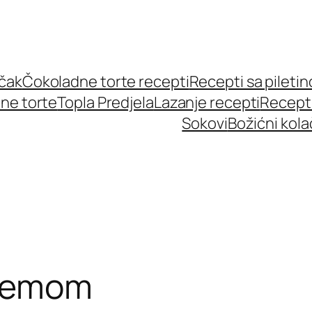
učak
Čokoladne torte recepti
Recepti sa pileti
ne torte
Topla Predjela
Lazanje recepti
Recept
Sokovi
Božićni kola
džemom