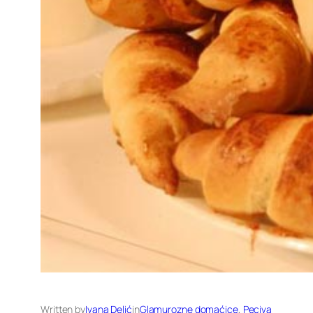
Written by
Ivana Delić
in
Glamurozne domaćice
, 
Peciva