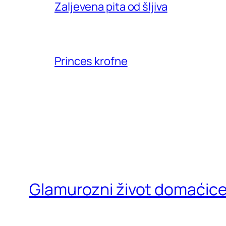
Zaljevena pita od šljiva
Princes krofne
Glamurozni život domaćic