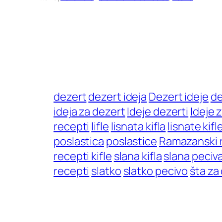
dezert
dezert ideja
Dezert ideje
de
ideja za dezert
Ideje dezerti
Ideje 
recepti
lifle
lisnata kifla
lisnate kifl
poslastica
poslastice
Ramazanski 
recepti kifle
slana kifla
slana peciv
recepti
slatko
slatko pecivo
šta za