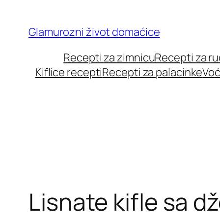
Skip
to
Glamurozni život domaćice
content
Recepti za zimnicu
Recepti za r
Kiflice recepti
Recepti za palacinke
Voć
Lisnate kifle sa 