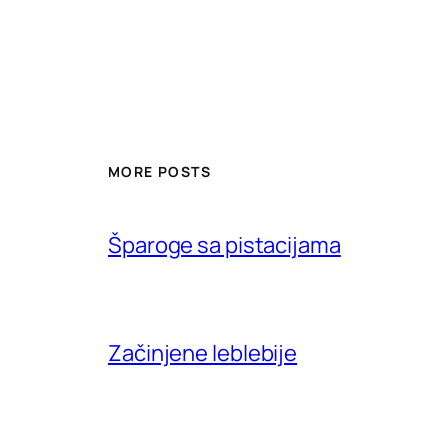
MORE POSTS
Šparoge sa pistacijama
Začinjene leblebije