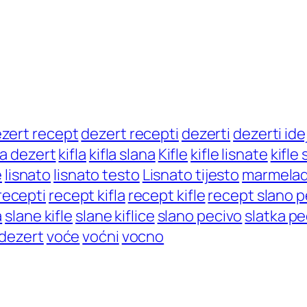
zert recept
dezert recepti
dezerti
dezerti ide
za dezert
kifla
kifla slana
Kifle
kifle lisnate
kifle
e
lisnato
lisnato testo
Lisnato tijesto
marmela
recepti
recept kifla
recept kifle
recept slano p
a
slane kifle
slane kiflice
slano pecivo
slatka pe
 dezert
voće
voćni
vocno