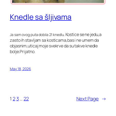
Knedle sa šljivama
Kostice se ne jedu,a
Ja sam ovog puta dobila 21 knedlu.
zasto ih stavljam sa kosticama,bas i ne umem da
objasnim,uticaj moje svekrve da su takve knedle
bolje.Prijatno.
May 18, 2026
1
2
3
…
22
Next Page
→