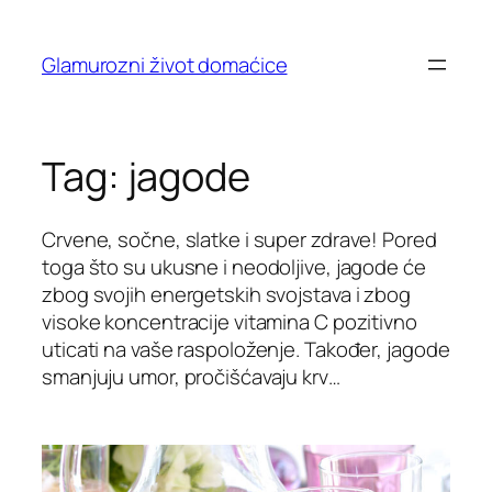
Skip
to
Glamurozni život domaćice
content
Tag:
jagode
Crvene, sočne, slatke i super zdrave! Pored
toga što su ukusne i neodoljive, jagode će
zbog svojih energetskih svojstava i zbog
visoke koncentracije vitamina C pozitivno
uticati na vaše raspoloženje. Također, jagode
smanjuju umor, pročišćavaju krv…