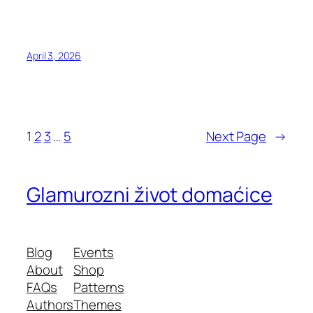
April 3, 2026
1
2
3
…
5
Next Page
→
Glamurozni život domaćice
Blog
Events
About
Shop
FAQs
Patterns
Authors
Themes