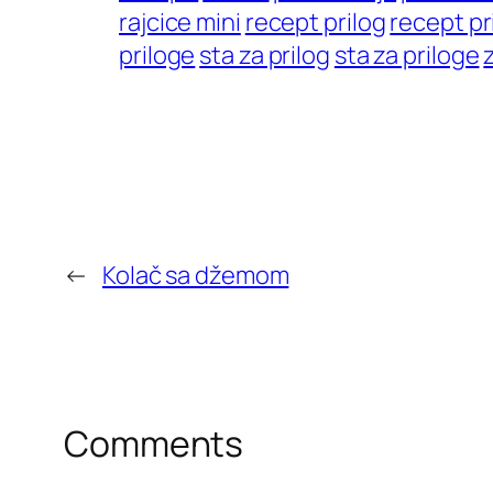
rajcice mini
recept prilog
recept pr
priloge
sta za prilog
sta za priloge
←
Kolač sa džemom
Comments