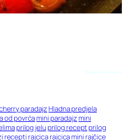
Preuzeto sa allrecipes.com
cherry paradajz
Hladna predjela
la od povrća
mini paradajz
mini
jelima
prilog jelu
prilog recept
prilog
zi recepti
rajcica
rajcica mini
rajčice