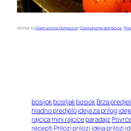
Written by
Glamurozna Domacica
in
Glamurozne domaćice
, 
Pred
bosijok
bosiljak
bosiok
Brza predje
hladno predjelo
ideja za prilog
idej
rajcica
mini rajcice
paradajz
Povrć
recepti
Prilozi
prilozi ideja
prilozi i