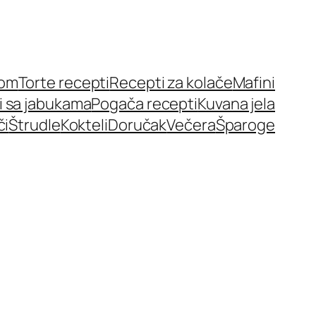
nom
Torte recepti
Recepti za kolače
Mafini
i sa jabukama
Pogača recepti
Kuvana jela
či
Štrudle
Kokteli
Doručak
Večera
Šparoge