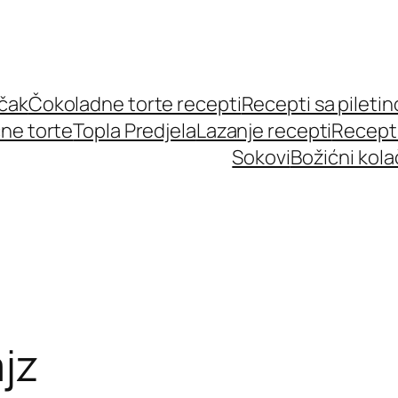
učak
Čokoladne torte recepti
Recepti sa pileti
ne torte
Topla Predjela
Lazanje recepti
Recept
Sokovi
Božićni kola
jz