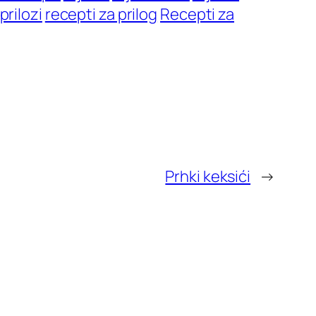
prilozi
recepti za prilog
Recepti za
Prhki keksići
→