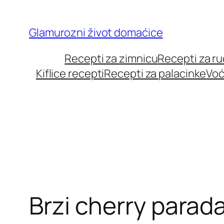
Skip
to
Glamurozni život domaćice
content
Recepti za zimnicu
Recepti za r
Kiflice recepti
Recepti za palacinke
Voć
Brzi cherry parada