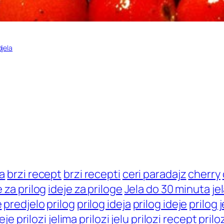
jela
la
brzi recept
brzi recepti
ceri paradajz
cherry
e za prilog
ideje za priloge
Jela do 30 minuta
je
e
predjelo
prilog
prilog ideja
prilog ideje
prilog 
deje
prilozi jelima
prilozi jelu
prilozi recept
prilo