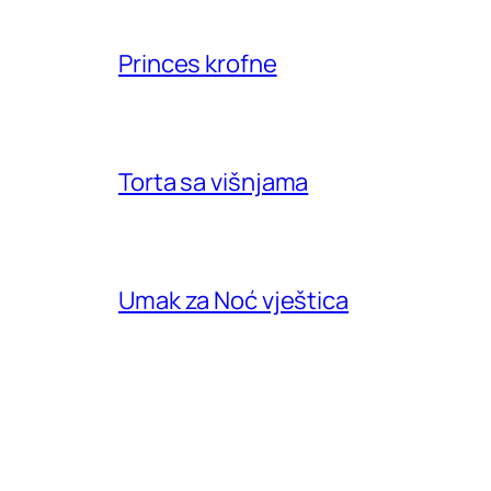
Princes krofne
Torta sa višnjama
Umak za Noć vještica