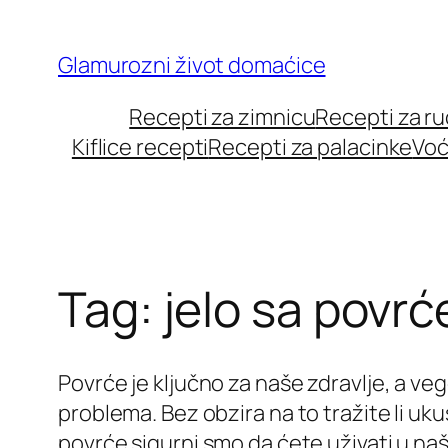
Skip
to
Glamurozni život domaćice
content
Recepti za zimnicu
Recepti za r
Kiflice recepti
Recepti za palacinke
Voć
Tag:
jelo sa povr
Povrće je ključno za naše zdravlje, a v
problema. Bez obzira na to tražite li uku
povrće sigurni smo da ćete uživati u naš