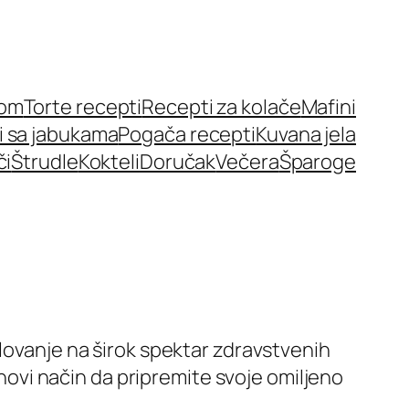
nom
Torte recepti
Recepti za kolače
Mafini
i sa jabukama
Pogača recepti
Kuvana jela
či
Štrudle
Kokteli
Doručak
Večera
Šparoge
elovanje na širok spektar zdravstvenih
 novi način da pripremite svoje omiljeno