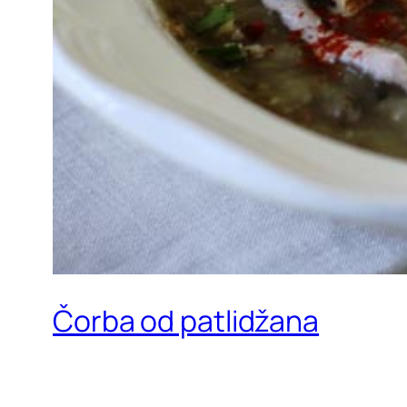
Čorba od patlidžana