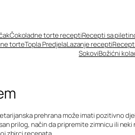
učak
Čokoladne torte recepti
Recepti sa pileti
ne torte
Topla Predjela
Lazanje recepti
Recept
Sokovi
Božićni kola
ćem
egetarijanska prehrana može imati pozitivno dj
san prilog, način da pripremite zimnicu ili neki
oj zbirci recepata.