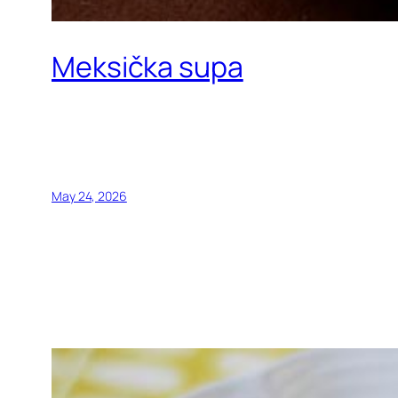
Meksička supa
May 24, 2026