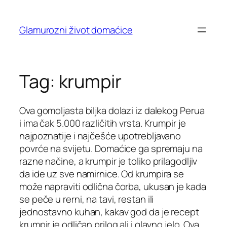
Skip
to
Glamurozni život domaćice
content
Tag:
krumpir
Ova gomoljasta biljka dolazi iz dalekog Perua
i ima čak 5.000 različitih vrsta. Krumpir je
najpoznatije i najčešće upotrebljavano
povrće na svijetu. Domaćice ga spremaju na
razne načine, a krumpir je toliko prilagodljiv
da ide uz sve namirnice. Od krumpira se
može napraviti odlična čorba, ukusan je kada
se peče u rerni, na tavi, restan ili
jednostavno kuhan, kakav god da je recept
krumpir je odličan prilog ali i glavno jelo. Ova