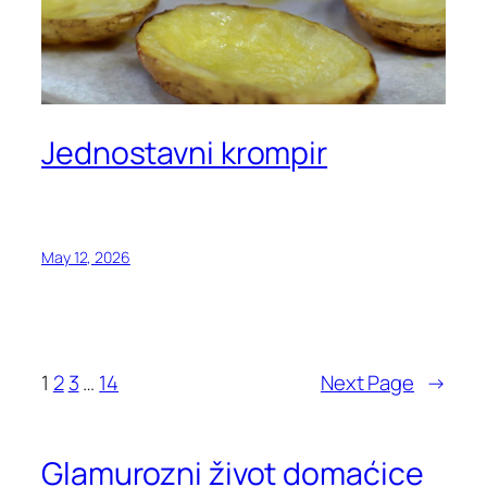
Jednostavni krompir
May 12, 2026
1
2
3
…
14
Next Page
→
Glamurozni život domaćice