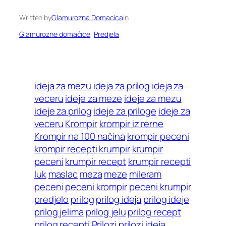
Written by
Glamurozna Domacica
in
Glamurozne domaćice
, 
Predjela
ideja za mezu
ideja za prilog
ideja za
veceru
ideje za meze
ideje za mezu
ideje za prilog
ideje za priloge
ideje za
veceru
Krompir
krompir iz rerne
Krompir na 100 načina
krompir peceni
krompir recepti
krumpir
krumpir
peceni
krumpir recept
krumpir recepti
luk
maslac
meza
meze
mileram
peceni
peceni krompir
peceni krumpir
predjelo
prilog
prilog ideja
prilog ideje
prilog jelima
prilog jelu
prilog recept
prilog recepti
Prilozi
prilozi ideja