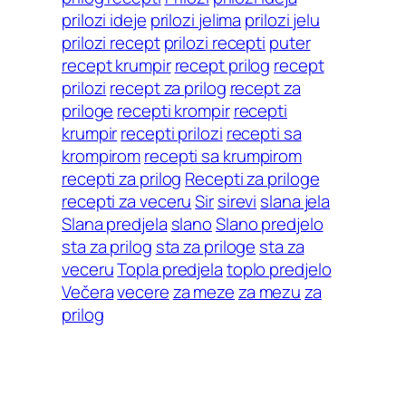
prilozi ideje
prilozi jelima
prilozi jelu
prilozi recept
prilozi recepti
puter
recept krumpir
recept prilog
recept
prilozi
recept za prilog
recept za
priloge
recepti krompir
recepti
krumpir
recepti prilozi
recepti sa
krompirom
recepti sa krumpirom
recepti za prilog
Recepti za priloge
recepti za veceru
Sir
sirevi
slana jela
Slana predjela
slano
Slano predjelo
sta za prilog
sta za priloge
sta za
veceru
Topla predjela
toplo predjelo
Večera
vecere
za meze
za mezu
za
prilog