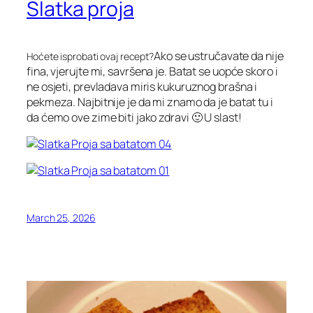
Slatka proja
Ako se ustručavate da nije
Hoćete isprobati ovaj recept?
fina, vjerujte mi, savršena je. Batat se uopće skoro i
ne osjeti, prevladava miris kukuruznog brašna i
pekmeza. Najbitnije je da mi znamo da je batat tu i
da ćemo ove zime biti jako zdravi 🙂 U slast!
March 25, 2026