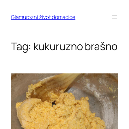
Skip
to
Glamurozni život domaćice
content
Tag:
kukuruzno brašno