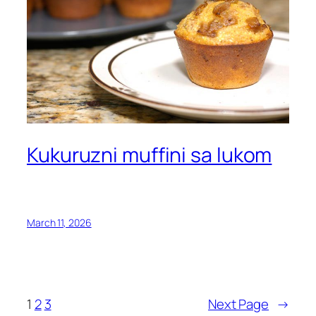
Kukuruzni muffini sa lukom
March 11, 2026
1
2
3
Next Page
→