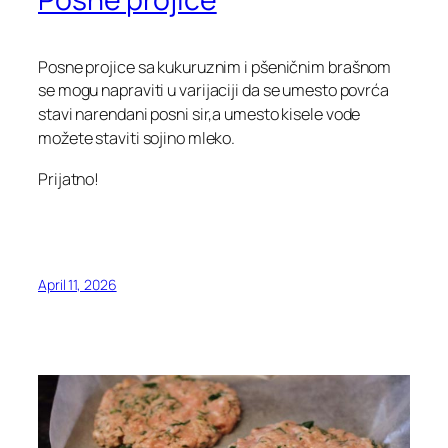
Posne projice sa kukuruznim i pšeničnim brašnom
se mogu napraviti u
varijaciji da se umesto povrća
stavi narendani posni sir,a umesto kisele vode
možete staviti sojino mleko.
Prijatno!
April 11, 2026