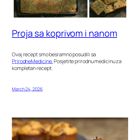
Proja sa koprivom i nanom
Ovaj recept smo besramno posudili sa
PrirodneMedicine.
Posjetite prirodnu medicinu za
kompletan recept.
March 24, 2026