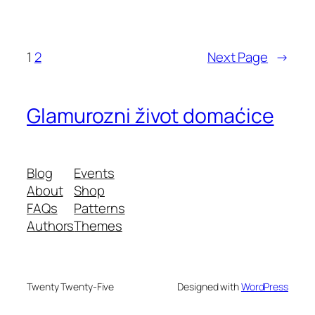
1
2
Next Page
→
Glamurozni život domaćice
Blog
Events
About
Shop
FAQs
Patterns
Authors
Themes
Twenty Twenty-Five
Designed with
WordPress