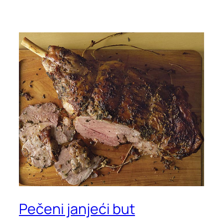
Pečeni janjeći but