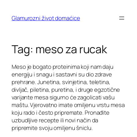
Skip
to
Glamurozni život domaćice
content
Tag:
meso za rucak
Meso je bogato proteinima koji nam daju
energiju i snagu i sastavni su dio zdrave
prehrane. Junetina, svinjetina, teletina,
divljač, piletina, puretina, i druge egzotične
varijante mesa sigurno će zagolicati vašu
maštu. Vjerovatno imate omiljenu vrstu mesa
koju rado i često pripremate. Pronađite
uzbudljive recepte ili novi način da
pripremite svoju omiljenu šniclu.