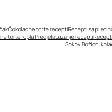
učak
Čokoladne torte recepti
Recepti sa pileti
ne torte
Topla Predjela
Lazanje recepti
Recept
Sokovi
Božićni kola