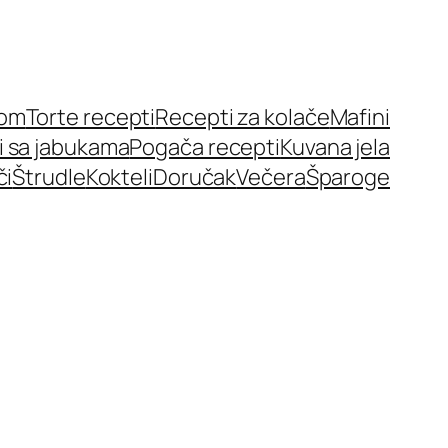
nom
Torte recepti
Recepti za kolače
Mafini
i sa jabukama
Pogača recepti
Kuvana jela
či
Štrudle
Kokteli
Doručak
Večera
Šparoge