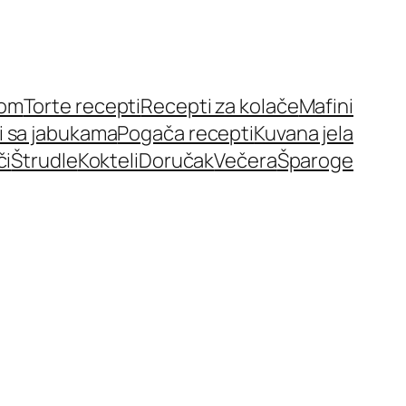
nom
Torte recepti
Recepti za kolače
Mafini
i sa jabukama
Pogača recepti
Kuvana jela
či
Štrudle
Kokteli
Doručak
Večera
Šparoge