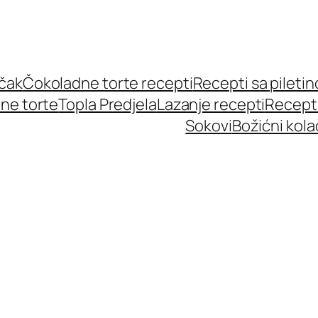
učak
Čokoladne torte recepti
Recepti sa pileti
ne torte
Topla Predjela
Lazanje recepti
Recept
Sokovi
Božićni kola