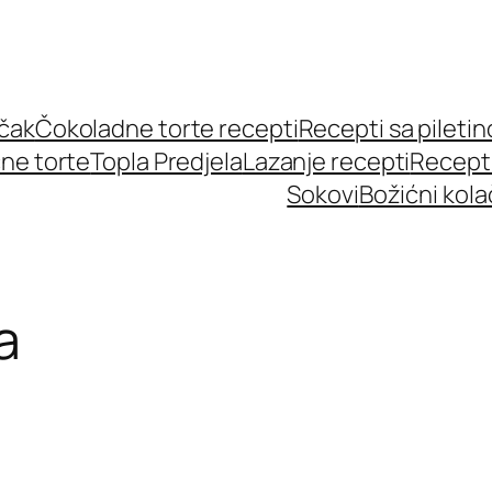
učak
Čokoladne torte recepti
Recepti sa pileti
ne torte
Topla Predjela
Lazanje recepti
Recept
Sokovi
Božićni kola
a