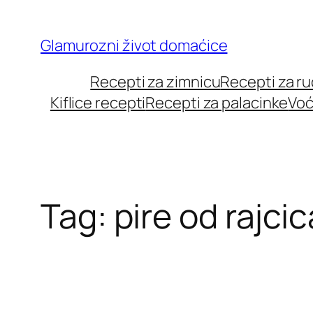
Skip
to
Glamurozni život domaćice
content
Recepti za zimnicu
Recepti za r
Kiflice recepti
Recepti za palacinke
Voć
Tag:
pire od rajcic