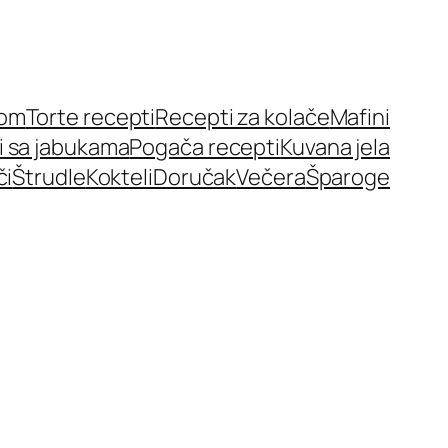
nom
Torte recepti
Recepti za kolače
Mafini
i sa jabukama
Pogača recepti
Kuvana jela
či
Štrudle
Kokteli
Doručak
Večera
Šparoge