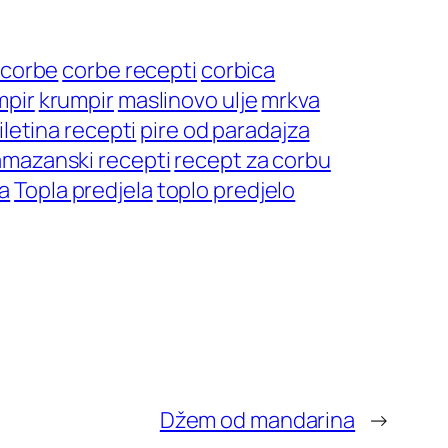
corbe
corbe recepti
corbica
mpir
krumpir
maslinovo ulje
mrkva
iletina recepti
pire od paradajza
mazanski recepti
recept za corbu
a
Topla predjela
toplo predjelo
Džem od mandarina
→