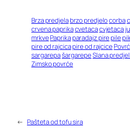
Brza predjela
brzo predjelo
corba
c
crvena paprika
cvetaca
cvjetaca
j
mrkve
Paprika
paradajz pire
pile
pi
pire od rajcica
pire od rajcice
Povr
sargarepa
šargarepe
Slana predje
Zimsko povrće
←
Pašteta od tofu sira