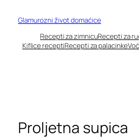
Skip
to
Glamurozni život domaćice
content
Recepti za zimnicu
Recepti za r
Kiflice recepti
Recepti za palacinke
Voć
Proljetna supica