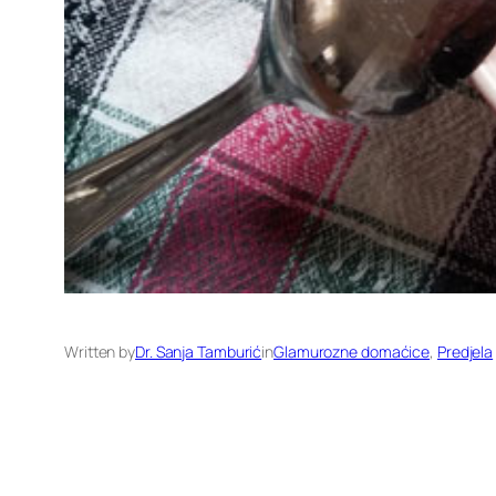
Written by
Dr. Sanja Tamburić
in
Glamurozne domaćice
, 
Predjela