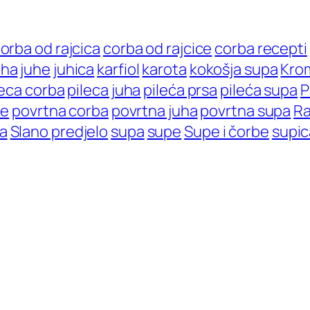
orba od rajcica
corba od rajcice
corba recepti
uha
juhe
juhica
karfiol
karota
kokošja supa
Kro
leca corba
pileca juha
pileća prsa
pileća supa
P
će
povrtna corba
povrtna juha
povrtna supa
Ra
la
Slano predjelo
supa
supe
Supe i čorbe
supic