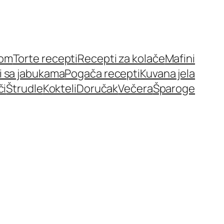
nom
Torte recepti
Recepti za kolače
Mafini
i sa jabukama
Pogača recepti
Kuvana jela
či
Štrudle
Kokteli
Doručak
Večera
Šparoge