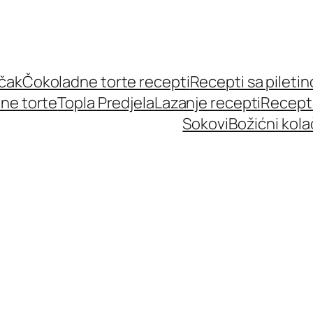
učak
Čokoladne torte recepti
Recepti sa pileti
ne torte
Topla Predjela
Lazanje recepti
Recept
Sokovi
Božićni kola