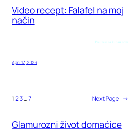
Video recept: Falafel na moj
način
Preuzeto sa kuhari.com
April 17, 2026
1
2
3
…
7
Next Page
→
Glamurozni život domaćice