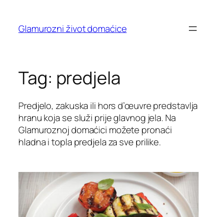
Skip
to
Glamurozni život domaćice
content
Tag:
predjela
Predjelo, zakuska ili hors d’œuvre predstavlja
hranu koja se služi prije glavnog jela. Na
Glamuroznoj domaćici možete pronaći
hladna i topla predjela za sve prilike.