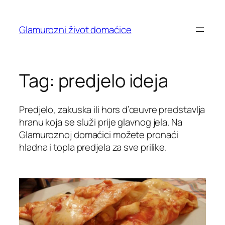
Skip
to
Glamurozni život domaćice
content
Tag:
predjelo ideja
Predjelo, zakuska ili hors d’œuvre predstavlja
hranu koja se služi prije glavnog jela. Na
Glamuroznoj domaćici možete pronaći
hladna i topla predjela za sve prilike.