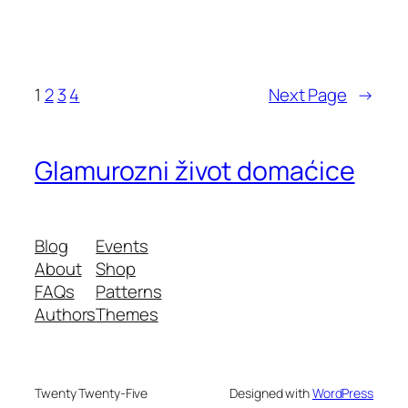
1
2
3
4
Next Page
→
Glamurozni život domaćice
Blog
Events
About
Shop
FAQs
Patterns
Authors
Themes
Twenty Twenty-Five
Designed with
WordPress