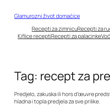
Skip
to
Glamurozni život domaćice
content
Recepti za zimnicu
Recepti za r
Kiflice recepti
Recepti za palacinke
Voć
Tag:
recept za pre
Predjelo, zakuska ili hors d’œuvre preds
hladna i topla predjela za sve prilike.