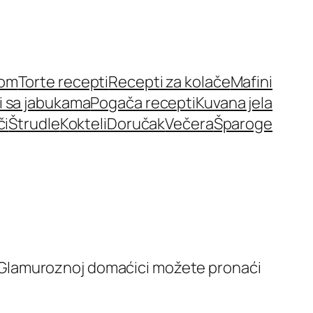
nom
Torte recepti
Recepti za kolače
Mafini
i sa jabukama
Pogača recepti
Kuvana jela
či
Štrudle
Kokteli
Doručak
Večera
Šparoge
 Na Glamuroznoj domaćici možete pronaći