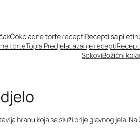
učak
Čokoladne torte recepti
Recepti sa pileti
ne torte
Topla Predjela
Lazanje recepti
Recept
Sokovi
Božićni kola
djelo
tavlja hranu koja se služi prije glavnog jela.