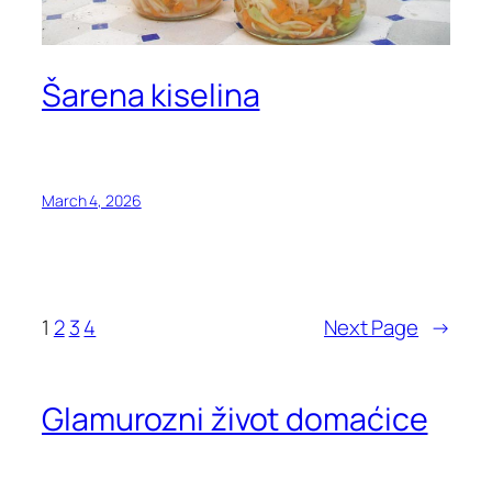
Šarena kiselina
March 4, 2026
1
2
3
4
Next Page
→
Glamurozni život domaćice