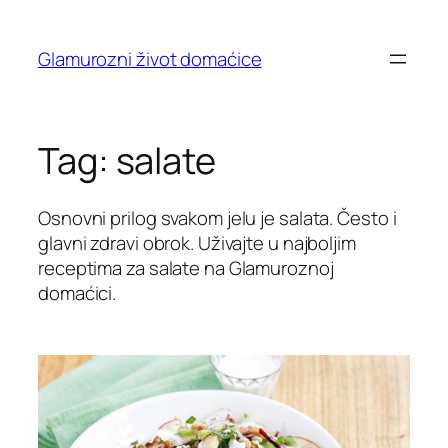
Skip
to
Glamurozni život domaćice
content
Tag:
salate
Osnovni prilog svakom jelu je salata. Često i
glavni zdravi obrok. Uživajte u najboljim
receptima za salate na Glamuroznoj
domaćici.