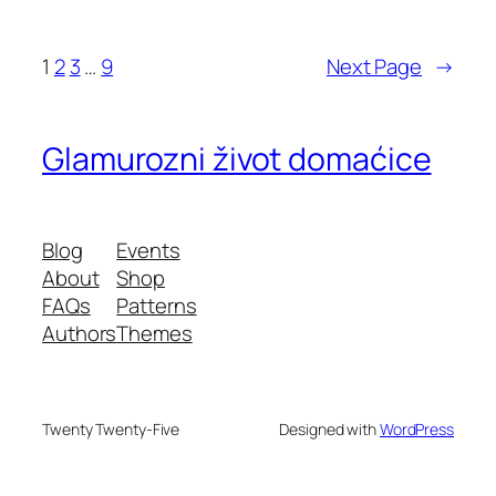
1
2
3
…
9
Next Page
→
Glamurozni život domaćice
Blog
Events
About
Shop
FAQs
Patterns
Authors
Themes
Twenty Twenty-Five
Designed with
WordPress