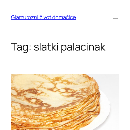
Skip
to
Glamurozni život domaćice
content
Tag:
slatki palacinak