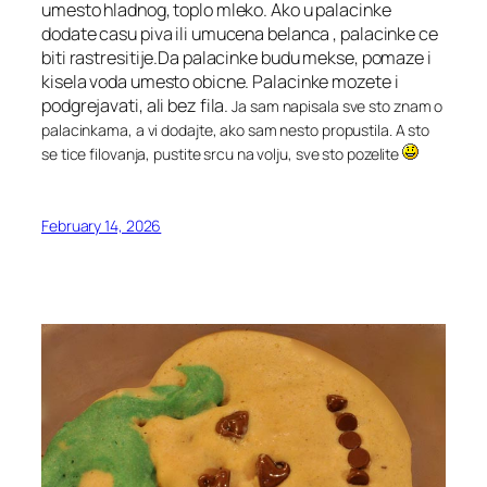
umesto hladnog, toplo mleko. Ako u palacinke
dodate casu piva ili umucena belanca , palacinke ce
biti rastresitije.Da palacinke budu mekse, pomaze i
kisela voda umesto obicne. Palacinke mozete i
podgrejavati, ali bez fila.
Ja sam napisala sve sto znam o
palacinkama, a vi dodajte, ako sam nesto propustila. A sto
se tice filovanja, pustite srcu na volju, sve sto pozelite
February 14, 2026