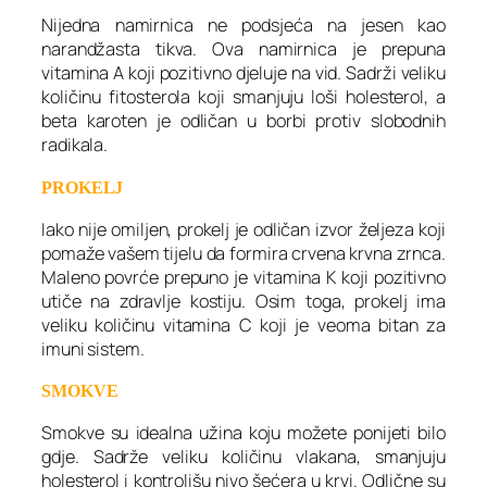
Nijedna namirnica ne podsjeća na jesen kao
narandžasta tikva. Ova namirnica je prepuna
vitamina A koji pozitivno djeluje na vid. Sadrži veliku
količinu fitosterola koji smanjuju loši holesterol, a
beta karoten je odličan u borbi protiv slobodnih
radikala.
PROKELJ
Iako nije omiljen, prokelj je odličan izvor željeza koji
pomaže vašem tijelu da formira crvena krvna zrnca.
Maleno povrće prepuno je vitamina K koji pozitivno
utiče na zdravlje kostiju. Osim toga, prokelj ima
veliku količinu vitamina C koji je veoma bitan za
imuni sistem.
SMOKVE
Smokve su idealna užina koju možete ponijeti bilo
gdje. Sadrže veliku količinu vlakana, smanjuju
holesterol i kontrolišu nivo šećera u krvi. Odlične su