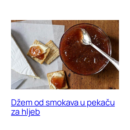
Džem od smokava u pekaču
za hljeb