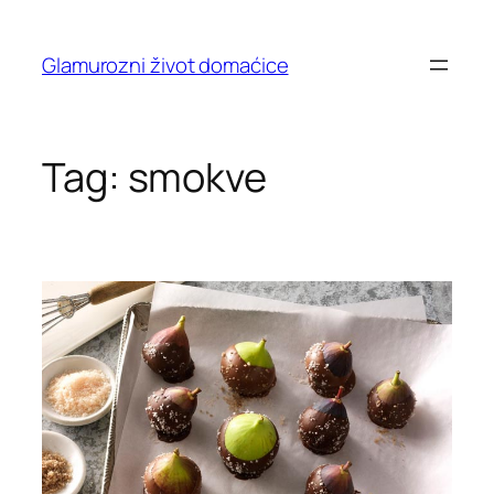
Skip
to
Glamurozni život domaćice
content
Tag:
smokve