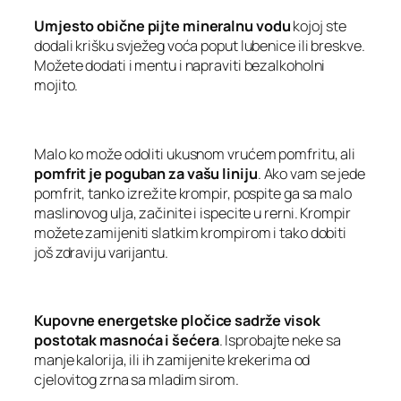
Umjesto obične pijte mineralnu vodu
kojoj ste
dodali krišku svježeg voća poput lubenice ili breskve.
Možete dodati i mentu i napraviti bezalkoholni
mojito.
Malo ko može odoliti ukusnom vrućem pomfritu, ali
pomfrit je poguban za vašu liniju
. Ako vam se jede
pomfrit, tanko izrežite krompir, pospite ga sa malo
maslinovog ulja, začinite i ispecite u rerni. Krompir
možete zamijeniti slatkim krompirom i tako dobiti
još zdraviju varijantu.
Kupovne energetske pločice sadrže visok
postotak masnoća i šećera
. Isprobajte neke sa
manje kalorija, ili ih zamijenite krekerima od
cjelovitog zrna sa mladim sirom.