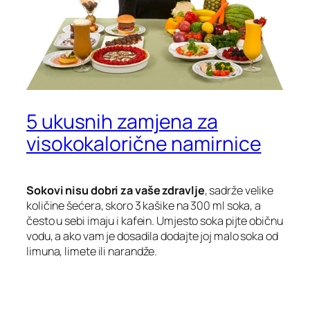
5 ukusnih zamjena za
visokokalorične namirnice
Sokovi nisu dobri za vaše zdravlje
, sadrže velike
količine šećera, skoro 3 kašike na 300 ml soka, a
često u sebi imaju i kafein. Umjesto soka pijte običnu
vodu, a ako vam je dosadila dodajte joj malo soka od
limuna, limete ili narandže.