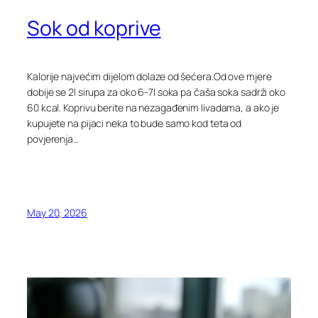
Sok od koprive
Kalorije najvećim dijelom dolaze od šećera.Od ove mjere
dobije se 2l sirupa za oko 6-7l soka pa čaša soka sadrži oko
60 kcal. Koprivu berite na nezagađenim livadama, a ako je
kupujete na pijaci neka to bude samo kod teta od
povjerenja…
May 20, 2026