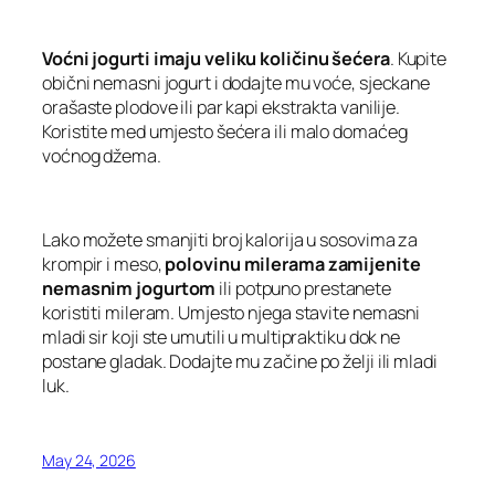
Voćni jogurti imaju veliku količinu šećera
. Kupite
obični nemasni jogurt i dodajte mu voće, sjeckane
orašaste plodove ili par kapi ekstrakta vanilije.
Koristite med umjesto šećera ili malo domaćeg
voćnog džema.
Lako možete smanjiti broj kalorija u sosovima za
krompir i meso,
polovinu milerama zamijenite
nemasnim jogurtom
ili potpuno prestanete
koristiti mileram. Umjesto njega stavite nemasni
mladi sir koji ste umutili u multipraktiku dok ne
postane gladak. Dodajte mu začine po želji ili mladi
luk.
May 24, 2026