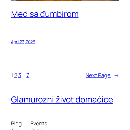
Med sa đumbirom
April 27, 2026
1
2
3
…
7
Next Page
→
Glamurozni život domaćice
Blog
Events