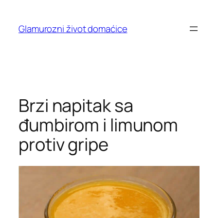
Skip
to
Glamurozni život domaćice
content
Brzi napitak sa
đumbirom i limunom
protiv gripe