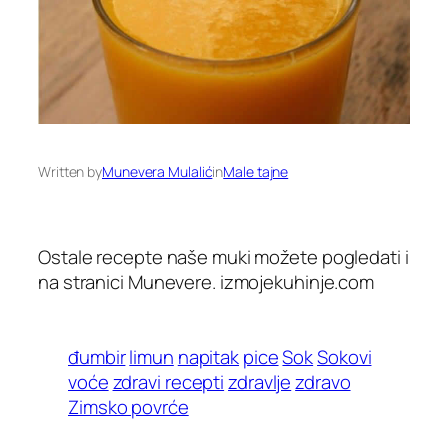
Written by
Munevera Mulalić
in
Male tajne
Ostale recepte naše muki možete pogledati i
na stranici Munevere. izmojekuhinje.com
đumbir
limun
napitak
pice
Sok
Sokovi
voće
zdravi recepti
zdravlje
zdravo
Zimsko povrće