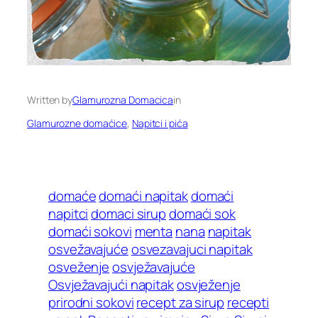
Written by
Glamurozna Domacica
in
Glamurozne domaćice
, 
Napitci i pića
domaće
domaći napitak
domaći
napitci
domaci sirup
domaći sok
domaći sokovi
menta
nana
napitak
osvežavajuće
osvezavajuci napitak
osveženje
osvježavajuće
Osvježavajući napitak
osvježenje
prirodni sokovi
recept za sirup
recepti