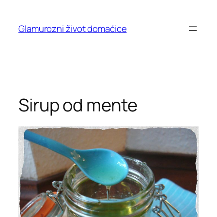
Skip
to
Glamurozni život domaćice
content
Sirup od mente