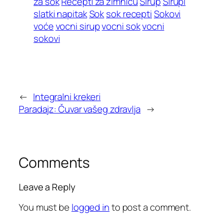
za sok
Recepti za zimnicu
Sirup
Sirupi
slatki napitak
Sok
sok recepti
Sokovi
voće
vocni sirup
vocni sok
vocni
sokovi
←
Integralni krekeri
Paradajz: Čuvar vašeg zdravlja
→
Comments
Leave a Reply
You must be
logged in
to post a comment.