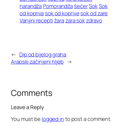
narandža
Pomorandža
šećer
Sok
Sok
od kopriva
sok od koprive
sok od zare
Vanjini recepti
žara
zara sok
zdravo
←
Dip od bijelog graha
Arapski začinjeni hljeb
→
Comments
Leave a Reply
You must be
logged in
to post a comment.