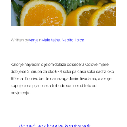
Written by
Vanja
in
Male tajne
, 
Napitci i pića
Kalorije najvećim dijelom dolaze od šećera.Od ove mjere
dobije se 2l sirupa za oko 6-7l soka pa čaša soka sadrži oko
60 kcal. Koprivu berite na nezagađenim livadama, a ako je
kupujete na pijaci neka to bude samo kod teta od
povjerenja…
domaći sok
kopriva
korpiva sok