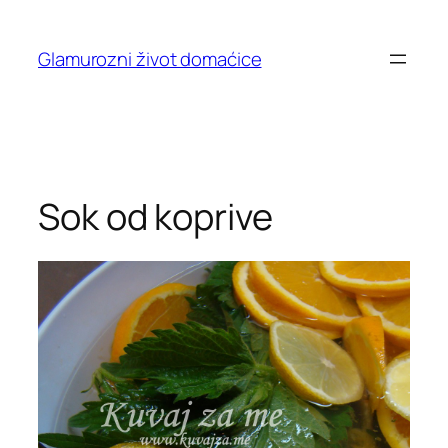
Skip
to
Glamurozni život domaćice
content
Sok od koprive