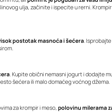
inovog ulja, začinite i ispecite u rerni. Kromp
visok postotak masnoća i šećera
. Isprobajte
sirom.
ćera
. Kupite obični nemasni jogurt i dodajte m
umjesto šećera ili malo domaćeg voćnog džema.
ovima za krompir i meso,
polovinu milerama 