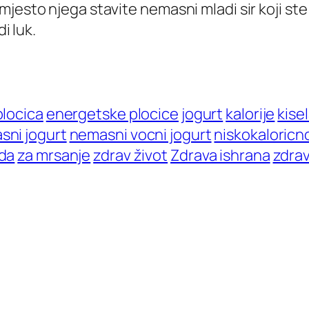
jesto njega stavite nemasni mladi sir koji ste
i luk.
locica
energetske plocice
jogurt
kalorije
kise
sni jogurt
nemasni vocni jogurt
niskokaloricn
da
za mrsanje
zdrav život
Zdrava ishrana
zdra