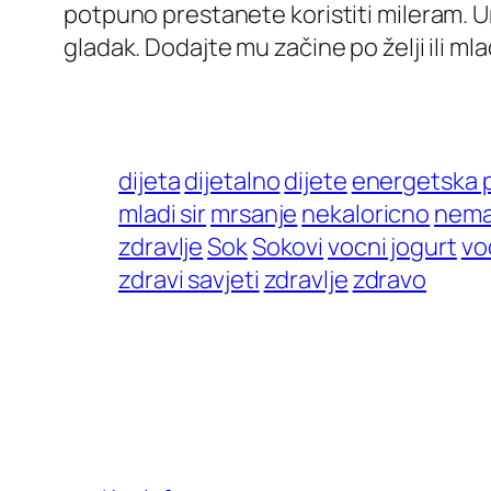
potpuno prestanete koristiti mileram. Um
gladak. Dodajte mu začine po želji ili mlad
dijeta
dijetalno
dijete
energetska p
mladi sir
mrsanje
nekaloricno
nema
zdravlje
Sok
Sokovi
vocni jogurt
vo
zdravi savjeti
zdravlje
zdravo