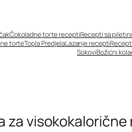
učak
Čokoladne torte recepti
Recepti sa pileti
ne torte
Topla Predjela
Lazanje recepti
Recept
Sokovi
Božićni kola
 za visokokalorične