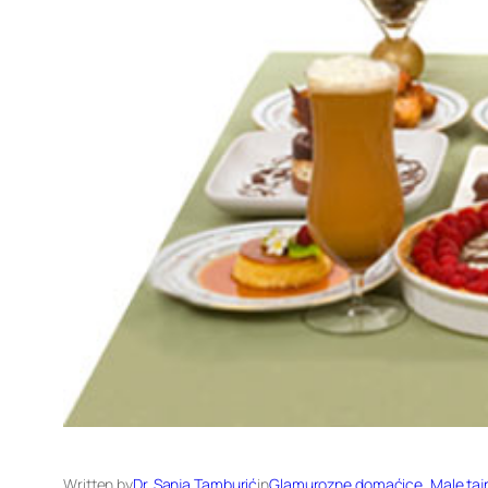
Written by
Dr. Sanja Tamburić
in
Glamurozne domaćice
, 
Male taj