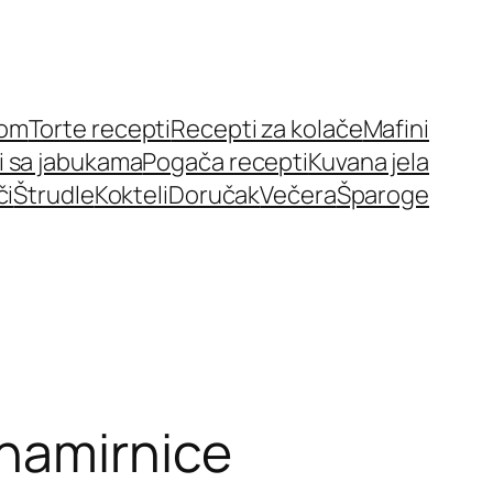
nom
Torte recepti
Recepti za kolače
Mafini
i sa jabukama
Pogača recepti
Kuvana jela
či
Štrudle
Kokteli
Doručak
Večera
Šparoge
 namirnice