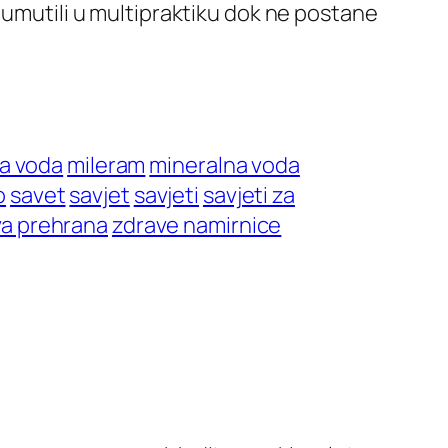
 umutili u multipraktiku dok ne postane
la voda
mileram
mineralna voda
o
savet
savjet
savjeti
savjeti za
va prehrana
zdrave namirnice