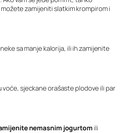
ir možete zamijeniti slatkim krompirom i
 neke sa manje kalorija, ili ih zamijenite
u voće, sjeckane orašaste plodove ili par
zamijenite nemasnim jogurtom
ili