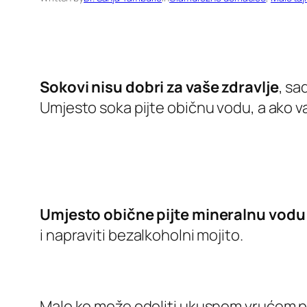
Sokovi nisu dobri za vaše zdravlje
, sa
Umjesto soka pijte običnu vodu, a ako va
Umjesto obične pijte mineralnu vodu
i napraviti bezalkoholni mojito.
Malo ko može odoliti ukusnom vrućem po