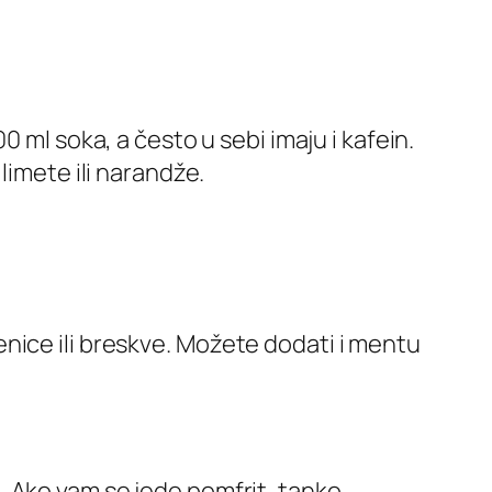
0 ml soka, a često u sebi imaju i kafein.
limete ili narandže.
enice ili breskve. Možete dodati i mentu
u
. Ako vam se jede pomfrit, tanko