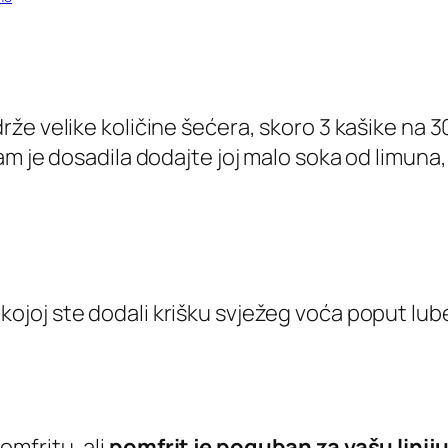
drže velike količine šećera, skoro 3 kašike na 30
m je dosadila dodajte joj malo soka od limuna, 
kojoj ste dodali krišku svježeg voća poput lub
mfritu, ali
pomfrit je poguban za vašu linij