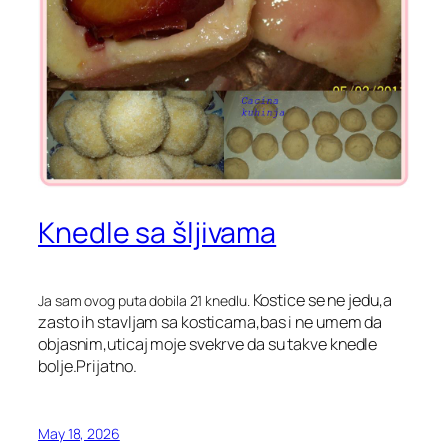
Knedle sa šljivama
Kostice se ne jedu,a
Ja sam ovog puta dobila 21 knedlu.
zasto ih stavljam sa kosticama,bas i ne umem da
objasnim,uticaj moje svekrve da su takve knedle
bolje.Prijatno.
May 18, 2026