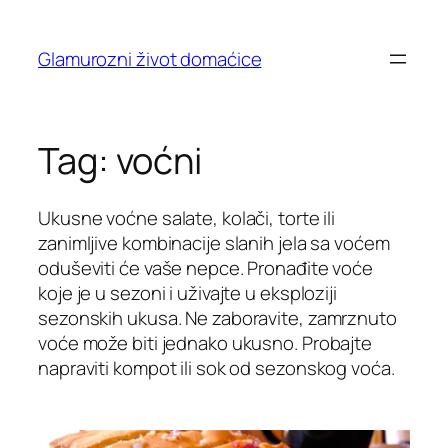
Skip
to
Glamurozni život domaćice
content
Tag:
voćni
Ukusne voćne salate, kolači, torte ili
zanimljive kombinacije slanih jela sa voćem
oduševiti će vaše nepce. Pronađite voće
koje je u sezoni i uživajte u eksploziji
sezonskih ukusa. Ne zaboravite, zamrznuto
voće može biti jednako ukusno. Probajte
napraviti kompot ili sok od sezonskog voća.