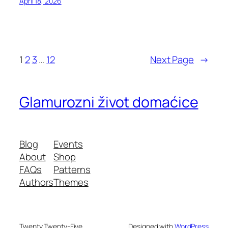
April 18, 2026
1
2
3
…
12
Next Page
→
Glamurozni život domaćice
Blog
Events
About
Shop
FAQs
Patterns
Authors
Themes
Twenty Twenty-Five
Designed with
WordPress