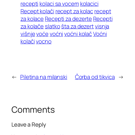
recepti
kolaci sa vocem
kolacici
Recept kolači
recept za kolac
recept
za kolace
Recepti za dezerte
Recepti
za kolače
slatko
šta za dezert
visnja
višnje
voće
voćni
voćni kolač
Voćni
kolači
vocno
←
Piletina na milanski
Čorba od tikvica
→
Comments
Leave a Reply