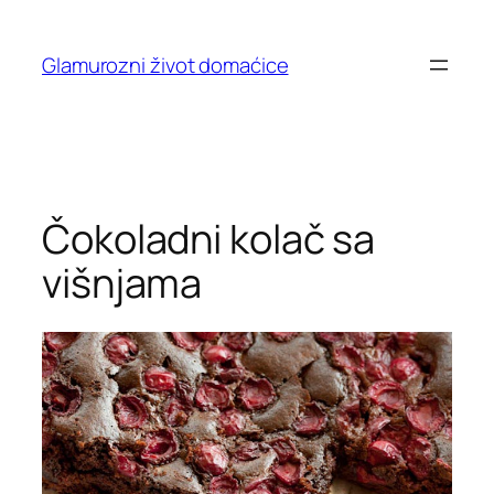
Skip
to
Glamurozni život domaćice
content
Čokoladni kolač sa
višnjama