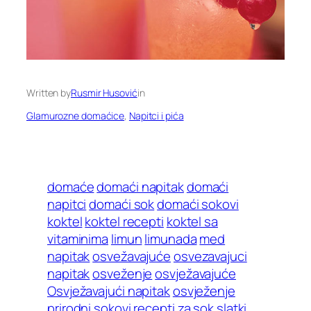
Written by
Rusmir Husović
in
Glamurozne domaćice
, 
Napitci i pića
domaće
domaći napitak
domaći
napitci
domaći sok
domaći sokovi
koktel
koktel recepti
koktel sa
vitaminima
limun
limunada
med
napitak
osvežavajuće
osvezavajuci
napitak
osveženje
osvježavajuće
Osvježavajući napitak
osvježenje
prirodni sokovi
recepti za sok
slatki