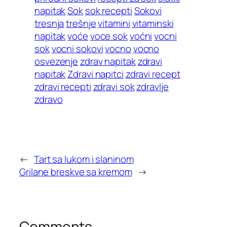
napitak
Sok
sok recepti
Sokovi
tresnja
trešnje
vitamini
vitaminski
napitak
voće
voce sok
voćni
vocni
sok
vocni sokovi
vocno
vocno
osvezenje
zdrav napitak
zdravi
napitak
Zdravi napitci
zdravi recept
zdravi recepti
zdravi sok
zdravlje
zdravo
←
Tart sa lukom i slaninom
Grilane breskve sa kremom
→
Comments