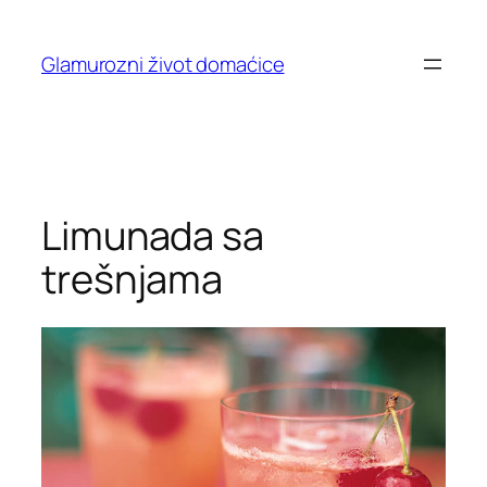
Skip
to
Glamurozni život domaćice
content
Limunada sa
trešnjama