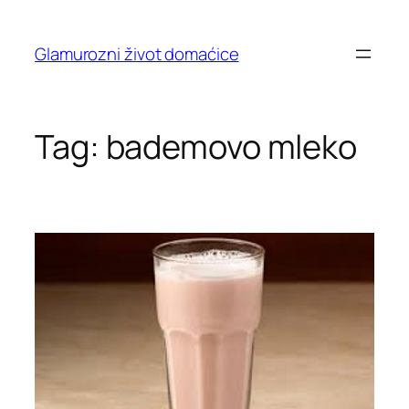
Skip
to
Glamurozni život domaćice
content
Tag:
bademovo mleko