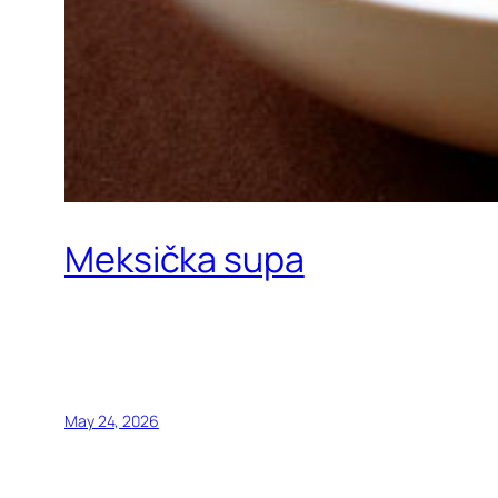
Meksička supa
May 24, 2026