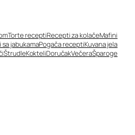
nom
Torte recepti
Recepti za kolače
Mafini
i sa jabukama
Pogača recepti
Kuvana jela
či
Štrudle
Kokteli
Doručak
Večera
Šparoge