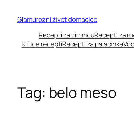
Skip
to
Glamurozni život domaćice
content
Recepti za zimnicu
Recepti za r
Kiflice recepti
Recepti za palacinke
Voć
Tag:
belo meso