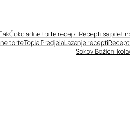
učak
Čokoladne torte recepti
Recepti sa pileti
ne torte
Topla Predjela
Lazanje recepti
Recept
Sokovi
Božićni kola