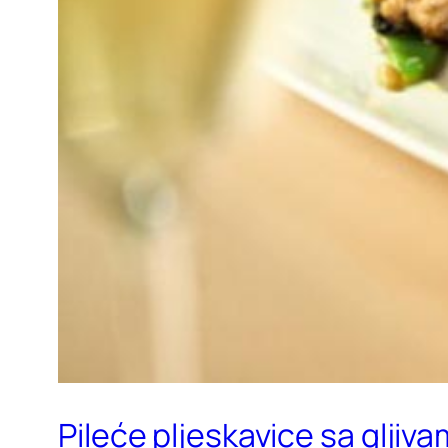
Pileće pljeskavice sa gljiv