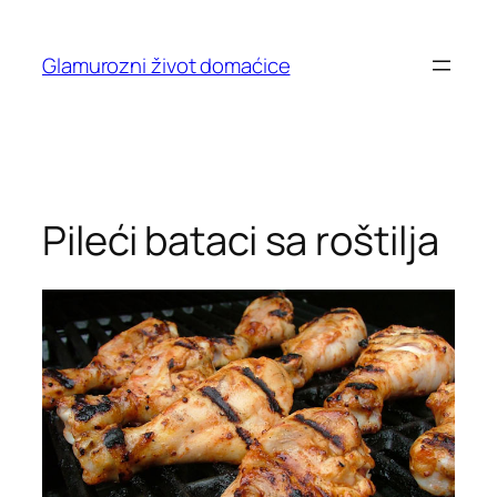
Skip
to
Glamurozni život domaćice
content
Pileći bataci sa roštilja