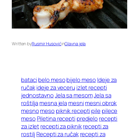
Written by
Rusmir Husović
in
Glavna jela
bataci
belo meso
bijelo meso
Ideje za
ručak
ideje za veceru
izlet recepti
jednostavno
Jela sa mesom
Jela sa
roštilja
mesna jela
mesni
mesni obrok
mesno
meso
piknik recepti
pile
pilece
meso
Piletina recepti
predjelo
recepti
za izlet
recepti za piknik
recepti za
rostilj
Recepti za ručak
recepti za