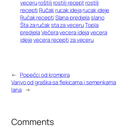
veceru
roštilj
rostilj recept
rostilj
recepti
Ručak
rucak ideja
rucak ideje
Ručak recepti
Slana predjela
slano
Šta za ručak
sta za veceru
Topla
predjela
Večera
vecera ideja
vecera
ideje
vecera recepti
za veceru
←
Popečci od krompira
Varivo od graška sa flekicama i semenkama
lana
→
Comments