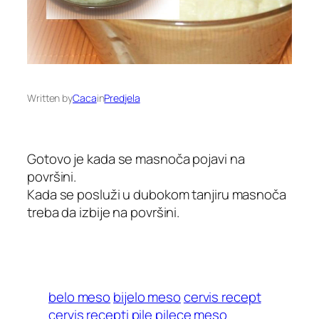
Written by
Caca
in
Predjela
Gotovo je kada se masnoča pojavi na
površini.
Kada se posluži u dubokom tanjiru masnoča
treba da izbije na površini.
belo meso
bijelo meso
cervis recept
cervis recepti
pile
pilece meso