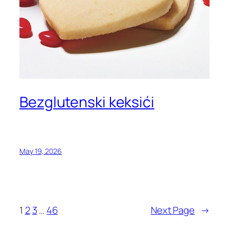
Bezglutenski keksići
May 19, 2026
1
2
3
…
46
Next Page
→