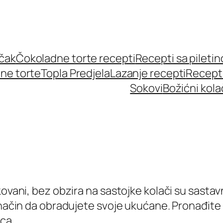
učak
Čokoladne torte recepti
Recepti sa pileti
ne torte
Topla Predjela
Lazanje recepti
Recept
Sokovi
Božićni kola
kovani, bez obzira na sastojke kolači su sastav
z način da obradujete svoje ukućane. Pronađit
ca.