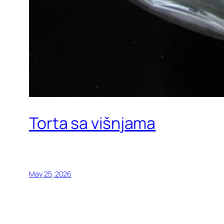
Torta sa višnjama
May 25, 2026