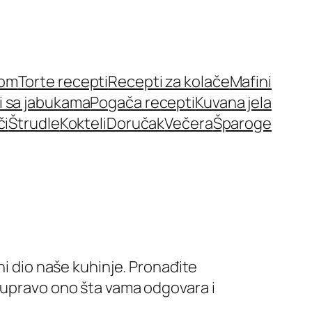
nom
Torte recepti
Recepti za kolače
Mafini
i sa jabukama
Pogača recepti
Kuvana jela
či
Štrudle
Kokteli
Doručak
Večera
Šparoge
ni dio naše kuhinje. Pronađite
e upravo ono šta vama odgovara i