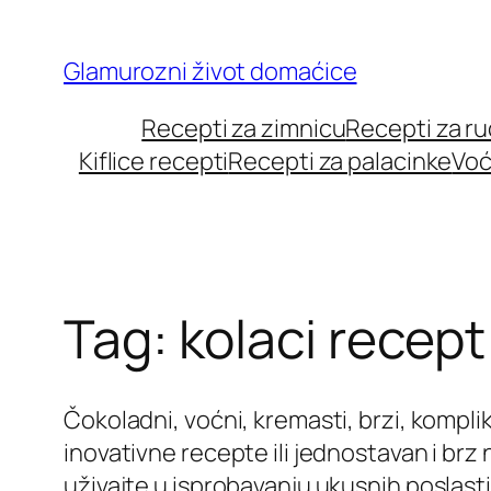
Skip
to
Glamurozni život domaćice
content
Recepti za zimnicu
Recepti za r
Kiflice recepti
Recepti za palacinke
Voć
Tag:
kolaci recept
Čokoladni, voćni, kremasti, brzi, kompli
inovativne recepte ili jednostavan i br
uživajte u isprobavanju ukusnih poslasti