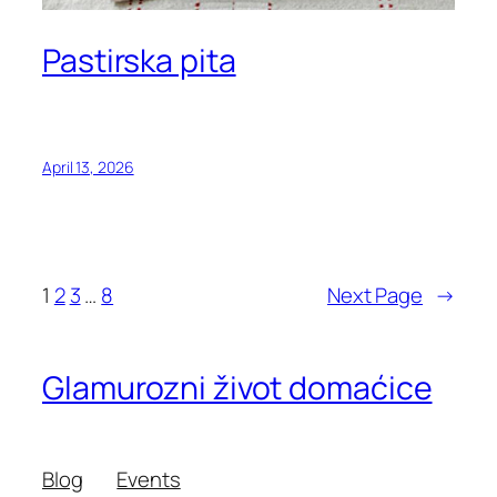
Pastirska pita
April 13, 2026
1
2
3
…
8
Next Page
→
Glamurozni život domaćice
Blog
Events