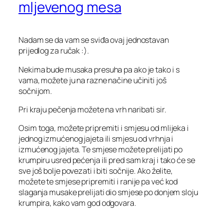
mljevenog mesa
Nadam se da vam se sviđa ovaj jednostavan
prijedlog za ručak :).
Nekima bude musaka presuha pa ako je tako i s
vama, možete ju na razne načine učiniti još
sočnijom.
Pri kraju pečenja možete na vrh naribati sir.
Osim toga, možete pripremiti i smjesu od mlijeka i
jednog izmućenog jajeta ili smjesu od vrhnja i
izmućenog jajeta. Te smjese možete prelijati po
krumpiru usred pećenja ili pred sam kraj i tako će se
sve još bolje povezati i biti sočnije. Ako želite,
možete te smjese pripremiti i ranije pa već kod
slaganja musake prelijati dio smjese po donjem sloju
krumpira, kako vam god odgovara.