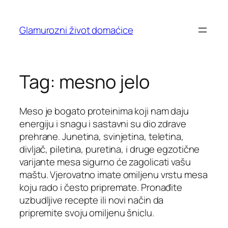
Skip
to
Glamurozni život domaćice
content
Tag:
mesno jelo
Meso je bogato proteinima koji nam daju
energiju i snagu i sastavni su dio zdrave
prehrane. Junetina, svinjetina, teletina,
divljač, piletina, puretina, i druge egzotične
varijante mesa sigurno će zagolicati vašu
maštu. Vjerovatno imate omiljenu vrstu mesa
koju rado i često pripremate. Pronađite
uzbudljive recepte ili novi način da
pripremite svoju omiljenu šniclu.