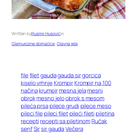
Written by
Rusmir Husović
in
Glamurozne domaćice
, 
Glavna jela
file
filet
gauda
gauda sir
gorcica
kiselo vrhnje
Krompir
Krompir na 100
načina
krumpir
mesna jela
mesni
obrok
mesno jelo
obrok s mesom
pileća prsa
pilece grudi
pilece meso
pileci file
pileci filet
pileći fileti
piletina
recepti
recepti sa piletinom
Ručak
senf
Sir
sir gauda
Večera