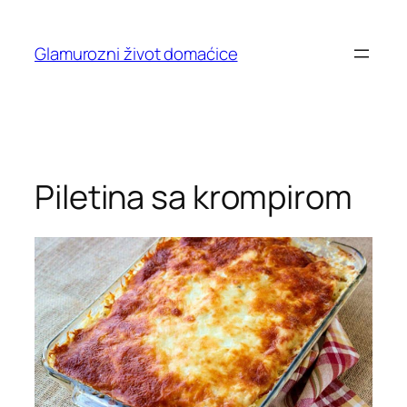
Skip
to
Glamurozni život domaćice
content
Piletina sa krompirom