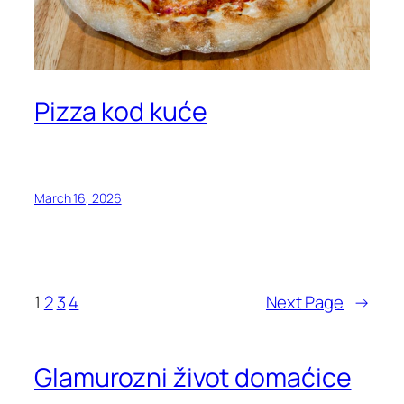
Pizza kod kuće
March 16, 2026
1
2
3
4
Next Page
→
Glamurozni život domaćice